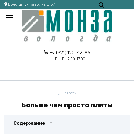
Перейти
Вологда, ул.Гагарина, д.87
к
содержанию
+7 (921) 120-42-96
Пн-Пт 9.00-17.00
Новости
Больше чем просто плиты
Содержание