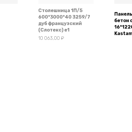
Столешница 1П/5
Панел
600*3000*40 3259/7
бетон 
ее
дуб французский
16*122
(Слотекс) e1
Kastam
10 063,00
₽