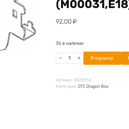
(M00031,Е18
92,00
₽
36 в наличии
Количество
В корзину
товара
Крепление
задней
Артикул:
0020056
стенки
Категория:
DTC Dragon Box
h
69,5
DTC
Dragon
Box
серый