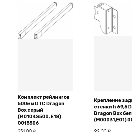
Комплект рейлингов
Крепление зад
500мм DTC Dragon
стенки h 69,5 
В корзину
В корзи
Box серый
Dragon Box бе
(M0104S500, E18)
(M00031,Е01) 
0015506
251,00
₽
92,00
₽