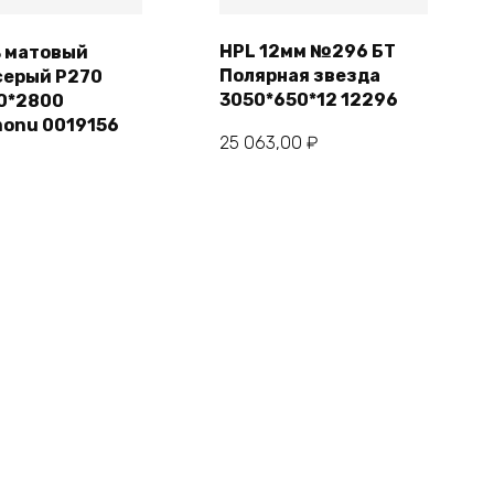
HPL 12мм №296 БТ
ь матовый
Полярная звезда
серый Р270
Подробнее
В корзину
3050*650*12 12296
0*2800
onu 0019156
25 063,00
₽