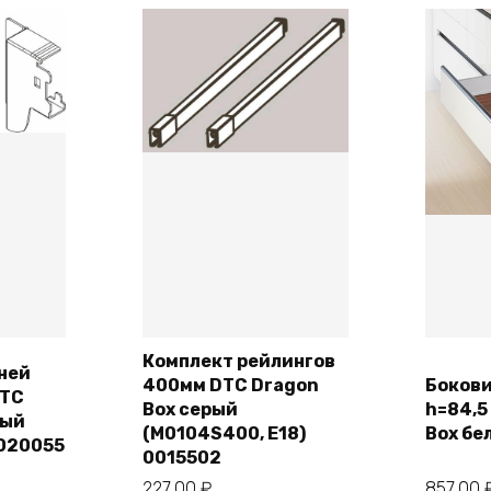
(M00031,Е18)
0020056
Комплект рейлингов
ней
400мм DTC Dragon
Боков
DTC
ну
В корзину
Box серый
h=84,5
лый
(M0104S400, E18)
Box бе
0020055
0015502
227,00
₽
857,00