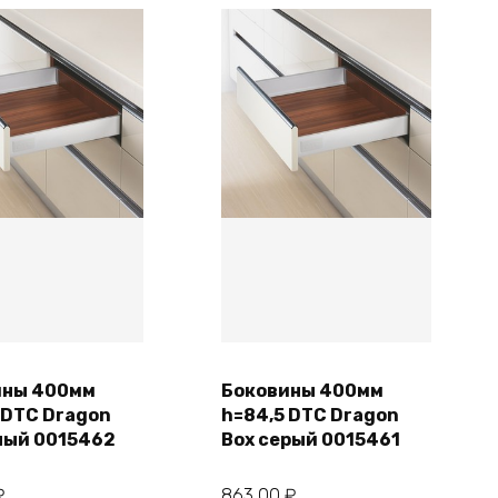
ины 400мм
Боковины 400мм
В корзину
В корзину
 DTC Dragon
h=84,5 DTC Dragon
лый 0015462
Box серый 0015461
₽
863,00
₽