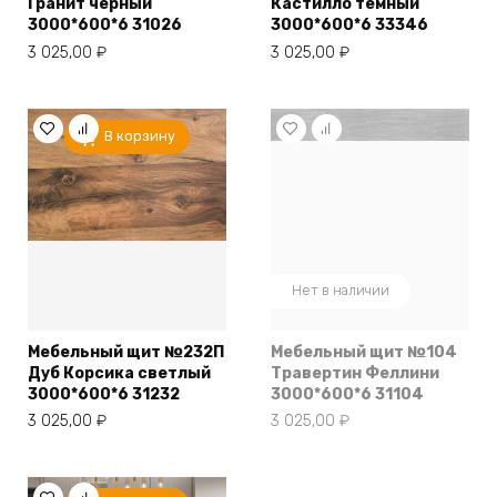
Гранит черный
Кастилло темный
3000*600*6 31026
3000*600*6 33346
3 025,00
₽
3 025,00
₽
В корзину
Нет в наличии
Мебельный щит №232П
Мебельный щит №104
Дуб Корсика светлый
Травертин Феллини
3000*600*6 31232
3000*600*6 31104
3 025,00
₽
3 025,00
₽