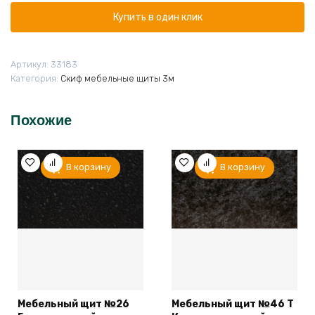
№183О
Королевский
Купить в один клик
опал
в/
с
Артикул:
33183
3000*600*6
Категория:
Скиф мебельные щиты 3м
33183
Похожие
В корзину
В корзину
Мебельный щит №26
Мебельный щит №46 Т