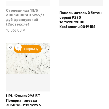
Столешница 1П/5
Панель матовый бетон
600*3000*40 3259/7
серый Р270
дуб французский
16*1220*2800
(Слотекс) e1
Kastamonu 0019156
10 063,00
₽
В корзину
HPL 12мм №296 БТ
Полярная звезда
3050*650*12 12296