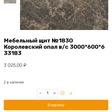
Мебельный щит №183О
Королевский опал в/с 3000*600*6
33183
3 025,00
₽
2 в наличии
Количество
товара
Мебельный
В корзину
щит