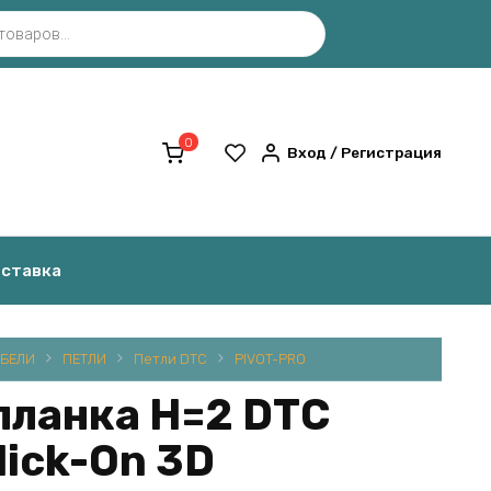
0
Вход / Регистрация
оставка
БЕЛИ
ПЕТЛИ
Петли DTC
PIVOT-PRO
планка H=2 DTC
lick-On 3D