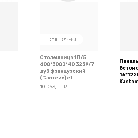
Нет в наличии
Столешница 1П/5
Панел
600*3000*40 3259/7
бетон 
ее
дуб французский
16*122
(Слотекс) e1
Kastam
10 063,00
₽