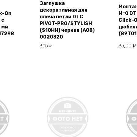
Заглушка
C
Монта
декоративная для
ck-On
H=0 DT
ну
В корзину
плеча петли DTC
 с
Click-
PIVOT-PRO/STYLISH
 мм
дюбеля
(S10HH) черная (A08)
17298
(89T01
0020320
3,15
₽
35,00
₽