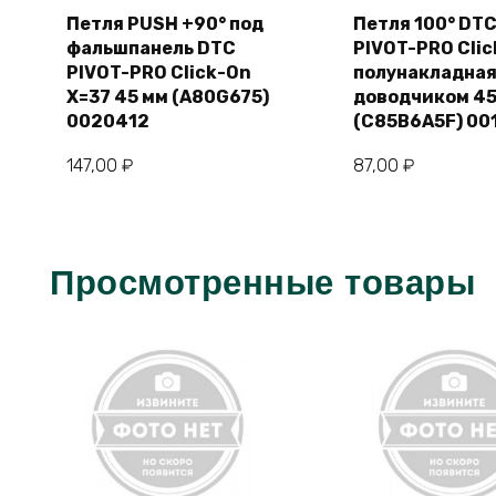
Петля PUSH +90° под
Петля 100° DT
фальшпанель DTC
PIVOT-PRO Cli
В корзину
В корзи
PIVOT-PRO Click-On
полунакладная
X=37 45 мм (A80G675)
доводчиком 45
0020412
(C85B6A5F) 00
147,00
₽
87,00
₽
Просмотренные товары