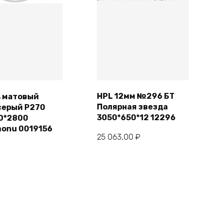
HPL 12мм №296 БТ
ь матовый
Полярная звезда
серый Р270
Подробнее
В корзину
3050*650*12 12296
0*2800
onu 0019156
25 063,00
₽