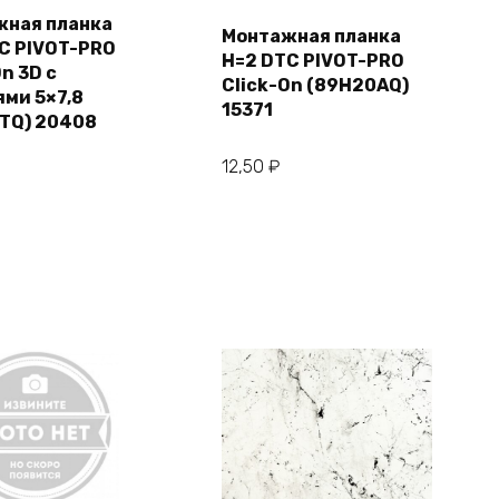
жная планка
Монтажная планка
C PIVOT-PRO
В корзину
В корзину
H=2 DTC PIVOT-PRO
On 3D с
Click-On (89H20AQ)
ми 5×7,8
15371
TQ) 20408
12,50
₽