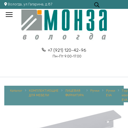
Перейти
Вологда, ул.Гагарина, д.87
к
содержанию
+7 (921) 120-42-96
Пн-Пт 9.00-17.00
Каталог
КОМПЛЕКТУЮЩИЕ
ЛИЦЕВАЯ
Ручки
Ручки
Тор
ДЛЯ МЕБЕЛИ
ФУРНИТУРА
EVA
изо
EVA