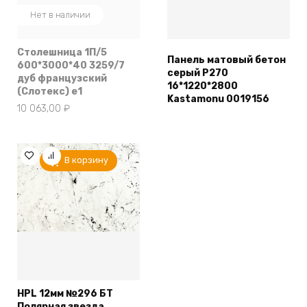
Нет в наличии
Столешница 1П/5
Панель матовый бетон
600*3000*40 3259/7
серый Р270
дуб французский
16*1220*2800
(Слотекс) e1
Kastamonu 0019156
10 063,00
₽
В корзину
HPL 12мм №296 БТ
Полярная звезда