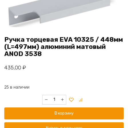
Ручка торцевая EVA 10325 / 448мм
(L=497мм) алюминий матовый
ANOD 3538
435,00
₽
25 в наличии
Количество
товара
Ручка
В корзину
торцевая
EVA
10325