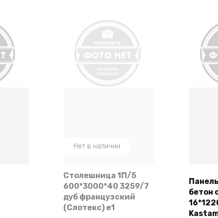
Нет в наличии
Столешница 1П/5
Панел
600*3000*40 3259/7
бетон 
ее
дуб французский
16*122
(Слотекс) e1
Kastam