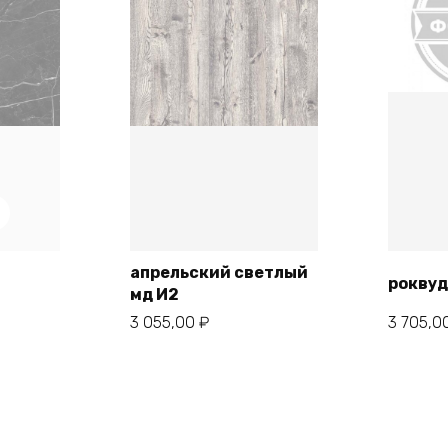
апрельский светлый
роквуд
мд И2
В корзину
3 055,00
₽
3 705,0