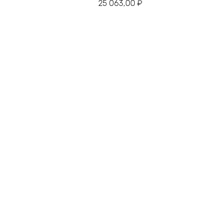
25 063,00
₽