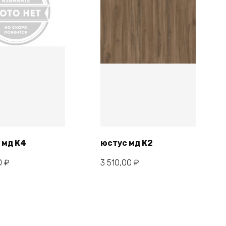
 мд К4
юстус мд К2
В корзину
В корзину
0
₽
3 510,00
₽