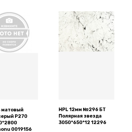
HPL 12мм №296 БТ
ь матовый
Полярная звезда
серый Р270
Подробнее
В корзину
3050*650*12 12296
0*2800
onu 0019156