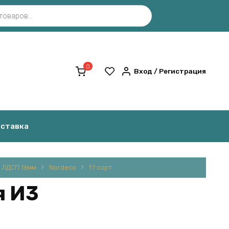
0
Вход / Регистрация
оставка
ЛДСП 16мм
Nordeco
1.1 сорт
я И3