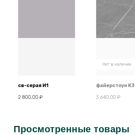
Нет в наличии
св-серая И1
файерстоун К3
В корзину
2 800,00
₽
3 640,00
₽
Просмотренные товары