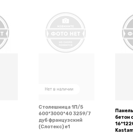
Нет в наличии
Столешница 1П/5
Панел
600*3000*40 3259/7
бетон 
ее
дуб французский
16*122
(Слотекс) e1
Kastam