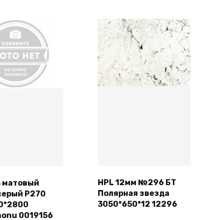
HPL 12мм №296 БТ
ь матовый
Полярная звезда
серый Р270
Подробнее
В корзину
3050*650*12 12296
0*2800
onu 0019156