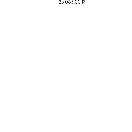
25 063,00
₽